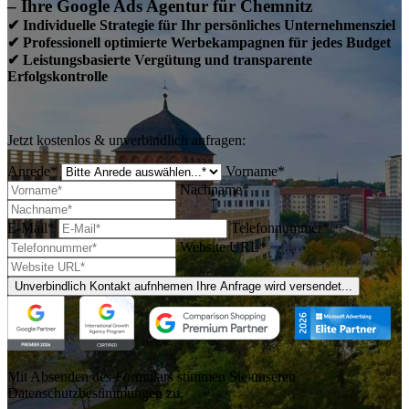
– Ihre Google Ads Agentur für Chemnitz
✔ Individuelle Strategie für Ihr persönliches Unternehmensziel
✔ Professionell optimierte Werbekampagnen für jedes Budget
✔ Leistungsbasierte Vergütung und transparente
Erfolgskontrolle
Jetzt kostenlos & unverbindlich anfragen:
Anrede*
Vorname*
Nachname*
E-Mail*
Telefonnummer*
Website URL*
Unverbindlich Kontakt aufnhemen
Ihre Anfrage wird versendet...
Mit Absenden des Formulars stimmen Sie unseren
Datenschutzbestimmungen zu.