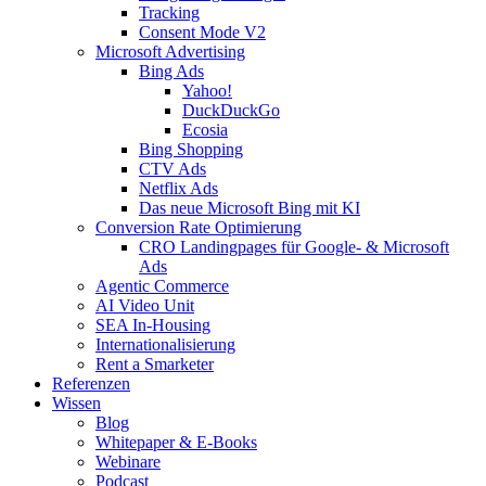
Tracking
Consent Mode V2
Microsoft Advertising
Bing Ads
Yahoo!
DuckDuckGo
Ecosia
Bing Shopping
CTV Ads
Netflix Ads
Das neue Microsoft Bing mit KI
Conversion Rate Optimierung
CRO Landingpages für Google- & Microsoft
Ads
Agentic Commerce
AI Video Unit
SEA In-Housing
Internationalisierung
Rent a Smarketer
Referenzen
Wissen
Blog
Whitepaper & E-Books
Webinare
Podcast