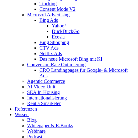
Tracking
Consent Mode V2
Microsoft Advertising
Bing Ads
Yahoo!
DuckDuckGo
Ecosia
Bing Shopping
CTV Ads
Netflix Ads
Das neue Microsoft Bing mit KI
Conversion Rate Optimierung
CRO Landingpages für Google- & Microsoft
Ads
Agentic Commerce
AI Video Unit
SEA In-Housing
Internationalisierung
Rent a Smarketer
Referenzen
Wissen
Blog
Whitepaper & E-Books
Webinare
Podcast