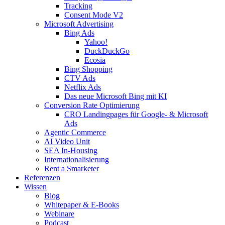
Tracking
Consent Mode V2
Microsoft Advertising
Bing Ads
Yahoo!
DuckDuckGo
Ecosia
Bing Shopping
CTV Ads
Netflix Ads
Das neue Microsoft Bing mit KI
Conversion Rate Optimierung
CRO Landingpages für Google- & Microsoft
Ads
Agentic Commerce
AI Video Unit
SEA In-Housing
Internationalisierung
Rent a Smarketer
Referenzen
Wissen
Blog
Whitepaper & E-Books
Webinare
Podcast