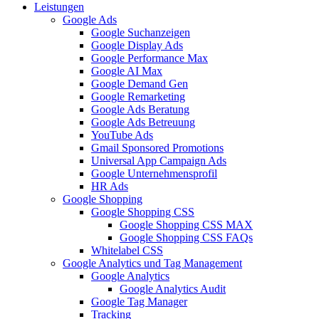
Leistungen
Google Ads
Google Suchanzeigen
Google Display Ads
Google Performance Max
Google AI Max
Google Demand Gen
Google Remarketing
Google Ads Beratung
Google Ads Betreuung
YouTube Ads
Gmail Sponsored Promotions
Universal App Campaign Ads
Google Unternehmensprofil
HR Ads
Google Shopping
Google Shopping CSS
Google Shopping CSS MAX
Google Shopping CSS FAQs
Whitelabel CSS
Google Analytics und Tag Management
Google Analytics
Google Analytics Audit
Google Tag Manager
Tracking