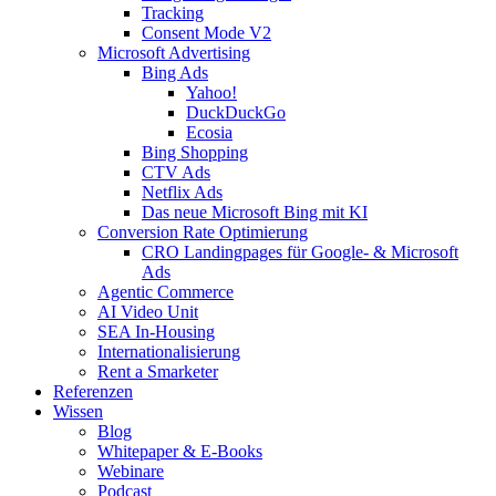
Tracking
Consent Mode V2
Microsoft Advertising
Bing Ads
Yahoo!
DuckDuckGo
Ecosia
Bing Shopping
CTV Ads
Netflix Ads
Das neue Microsoft Bing mit KI
Conversion Rate Optimierung
CRO Landingpages für Google- & Microsoft
Ads
Agentic Commerce
AI Video Unit
SEA In-Housing
Internationalisierung
Rent a Smarketer
Referenzen
Wissen
Blog
Whitepaper & E-Books
Webinare
Podcast