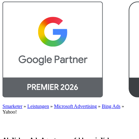
Smarketer
»
Leistungen
»
Microsoft Advertising
»
Bing Ads
»
Yahoo!