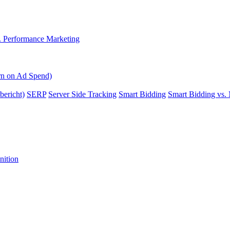
. Performance Marketing
n on Ad Spend)
bericht)
SERP
Server Side Tracking
Smart Bidding
Smart Bidding vs.
nition