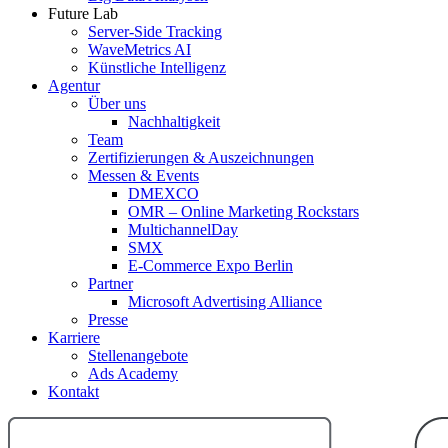
Future Lab
Server-Side Tracking
WaveMetrics AI
Künstliche Intelligenz
Agentur
Über uns
Nachhaltigkeit
Team
Zertifizierungen & Auszeichnungen
Messen & Events
DMEXCO
OMR – Online Marketing Rockstars
MultichannelDay
SMX
E-Commerce Expo Berlin
Partner
Microsoft Advertising Alliance
Presse
Karriere
Stellenangebote
Ads Academy
Kontakt