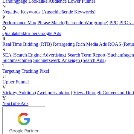
Landingpage
Lookalike Audience
Lower Funnel
N
Negative Keywords (Ausschließende Keywords)
P
Performance Max
Phrase Match (Passende Wortgruppe)
PPC
PPC vs
Q
Qualitätsfaktor bei Google Ads
R
Real Time Bidding (RTB)
Retargeting
Rich Media Ads
ROAS (Retur
S
SEA (Search Engine Advertising)
Search Term Report (Suchanfragen
Suchmaschinen
Suchnetzwerk-Anzeigen (Search Ads)
T
Targeting
Tracking Pixel
U
Upper Funnel
V
Vickrey Auktion (Zweitpreisauktion)
View-Through Conversion Defi
Y
YouTube Ads