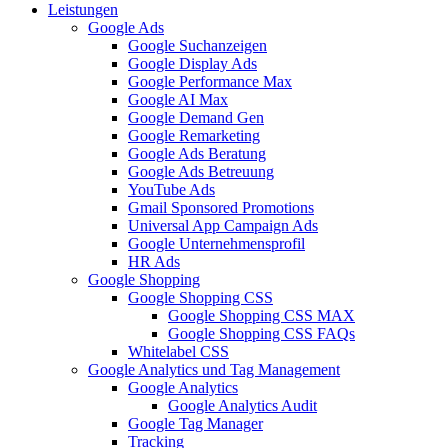
Leistungen
Google Ads
Google Suchanzeigen
Google Display Ads
Google Performance Max
Google AI Max
Google Demand Gen
Google Remarketing
Google Ads Beratung
Google Ads Betreuung
YouTube Ads
Gmail Sponsored Promotions
Universal App Campaign Ads
Google Unternehmensprofil
HR Ads
Google Shopping
Google Shopping CSS
Google Shopping CSS MAX
Google Shopping CSS FAQs
Whitelabel CSS
Google Analytics und Tag Management
Google Analytics
Google Analytics Audit
Google Tag Manager
Tracking