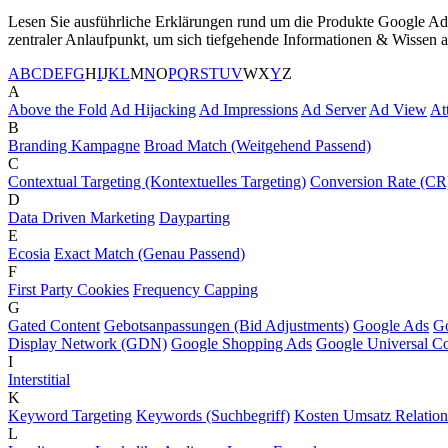
Lesen Sie ausführliche Erklärungen rund um die Produkte Google Ads
zentraler Anlaufpunkt, um sich tiefgehende Informationen & Wissen 
A
B
C
D
E
F
G
H
I
J
K
L
M
N
O
P
Q
R
S
T
U
V
W
X
Y
Z
A
Above the Fold
Ad Hijacking
Ad Impressions
Ad Server
Ad View
At
B
Branding Kampagne
Broad Match (Weitgehend Passend)
C
Contextual Targeting (Kontextuelles Targeting)
Conversion Rate (CR
D
Data Driven Marketing
Dayparting
E
Ecosia
Exact Match (Genau Passend)
F
First Party Cookies
Frequency Capping
G
Gated Content
Gebotsanpassungen (Bid Adjustments)
Google Ads
Go
Display Network (GDN)
Google Shopping Ads
Google Universal C
I
Interstitial
K
Keyword Targeting
Keywords (Suchbegriff)
Kosten Umsatz Relatio
L