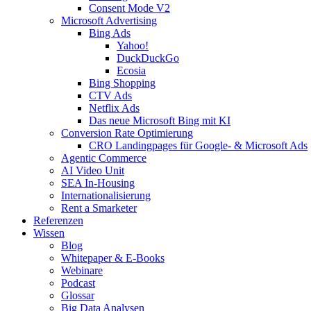
Consent Mode V2
Microsoft Advertising
Bing Ads
Yahoo!
DuckDuckGo
Ecosia
Bing Shopping
CTV Ads
Netflix Ads
Das neue Microsoft Bing mit KI
Conversion Rate Optimierung
CRO Landingpages für Google- & Microsoft Ads
Agentic Commerce
AI Video Unit
SEA In-Housing
Internationalisierung
Rent a Smarketer
Referenzen
Wissen
Blog
Whitepaper & E-Books
Webinare
Podcast
Glossar
Big Data Analysen