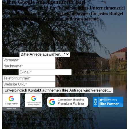
– Ihre Google Ads Agentur für Kiel
✔ Individuelle Strategie für Ihr persönliches Unternehmensziel
✔ Professionell optimierte Werbekampagnen für jedes Budget
✔ Leistungsbasierte Vergütung und transparente
Erfolgskontrolle
Jetzt kostenlos & unverbindlich anfragen:
Anrede*
Vorname*
Nachname*
E-Mail*
Telefonnummer*
Website URL*
Unverbindlich Kontakt aufnhemen
Ihre Anfrage wird versendet...
Mit Absenden des Formulars stimmen Sie unseren
Datenschutzbestimmungen zu.