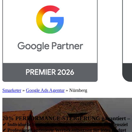
Smarketer
»
Google Ads Agentur
»
Nürnberg
20% PERFORMANCE-STEIGERUNG garantiert – Ihre
✔ Individuelle Strategie für Ihr persönliches Unternehmensziel
✔ Professionell optimierte Werbekampagnen für jedes Budget