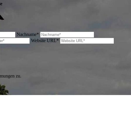
le
Nachname*
Website URL*
mmungen zu.