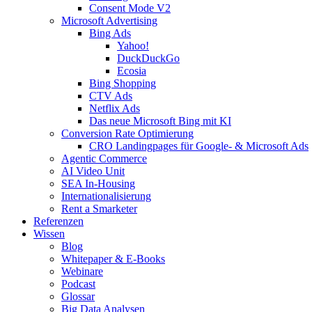
Consent Mode V2
Microsoft Advertising
Bing Ads
Yahoo!
DuckDuckGo
Ecosia
Bing Shopping
CTV Ads
Netflix Ads
Das neue Microsoft Bing mit KI
Conversion Rate Optimierung
CRO Landingpages für Google- & Microsoft Ads
Agentic Commerce
AI Video Unit
SEA In-Housing
Internationalisierung
Rent a Smarketer
Referenzen
Wissen
Blog
Whitepaper & E-Books
Webinare
Podcast
Glossar
Big Data Analysen