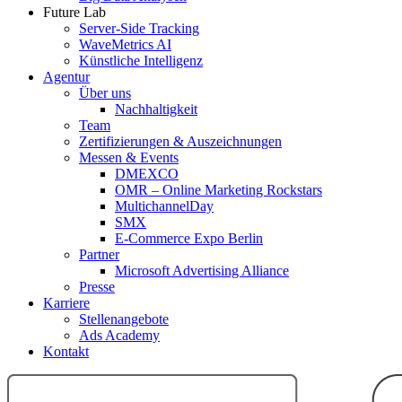
Future Lab
Server-Side Tracking
WaveMetrics AI
Künstliche Intelligenz
Agentur
Über uns
Nachhaltigkeit
Team
Zertifizierungen & Auszeichnungen
Messen & Events
DMEXCO
OMR – Online Marketing Rockstars
MultichannelDay
SMX
E-Commerce Expo Berlin
Partner
Microsoft Advertising Alliance
Presse
Karriere
Stellenangebote
Ads Academy
Kontakt