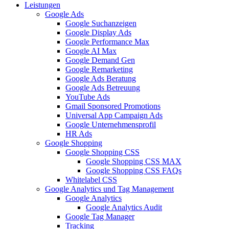
Leistungen
Google Ads
Google Suchanzeigen
Google Display Ads
Google Performance Max
Google AI Max
Google Demand Gen
Google Remarketing
Google Ads Beratung
Google Ads Betreuung
YouTube Ads
Gmail Sponsored Promotions
Universal App Campaign Ads
Google Unternehmensprofil
HR Ads
Google Shopping
Google Shopping CSS
Google Shopping CSS MAX
Google Shopping CSS FAQs
Whitelabel CSS
Google Analytics und Tag Management
Google Analytics
Google Analytics Audit
Google Tag Manager
Tracking