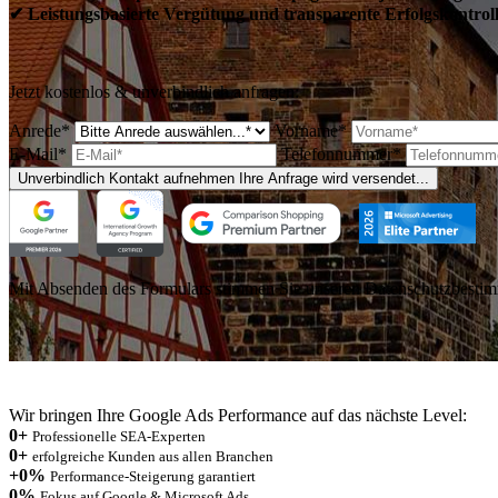
✔ Leistungsbasierte Vergütung und transparente Erfolgskontrol
Jetzt kostenlos & unverbindlich anfragen:
Anrede*
Vorname*
E-Mail*
Telefonnummer*
Unverbindlich Kontakt aufnehmen
Ihre Anfrage wird versendet...
Mit Absenden des Formulars stimmen Sie unseren Datenschutzbesti
Wir bringen Ihre Google Ads Performance auf das nächste Level:
0
+
Professionelle SEA-Experten
0
+
erfolgreiche Kunden aus allen Branchen
+
0
%
Performance-Steigerung garantiert
0
%
Fokus auf Google & Microsoft Ads