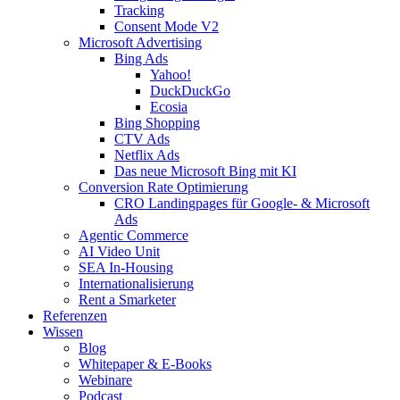
Tracking
Consent Mode V2
Microsoft Advertising
Bing Ads
Yahoo!
DuckDuckGo
Ecosia
Bing Shopping
CTV Ads
Netflix Ads
Das neue Microsoft Bing mit KI
Conversion Rate Optimierung
CRO Landingpages für Google- & Microsoft
Ads
Agentic Commerce
AI Video Unit
SEA In-Housing
Internationalisierung
Rent a Smarketer
Referenzen
Wissen
Blog
Whitepaper & E-Books
Webinare
Podcast