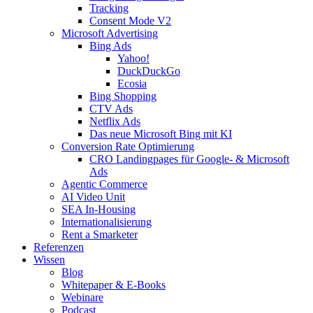
Tracking
Consent Mode V2
Microsoft Advertising
Bing Ads
Yahoo!
DuckDuckGo
Ecosia
Bing Shopping
CTV Ads
Netflix Ads
Das neue Microsoft Bing mit KI
Conversion Rate Optimierung
CRO Landingpages für Google- & Microsoft
Ads
Agentic Commerce
AI Video Unit
SEA In-Housing
Internationalisierung
Rent a Smarketer
Referenzen
Wissen
Blog
Whitepaper & E-Books
Webinare
Podcast