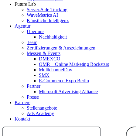
Future Lab
Server-Side Tracking
WaveMetrics AI
Künstliche Intelligenz
Agentur
Über uns
Nachhaltigkeit
Team
Zertifizierungen & Auszeichnungen
Messen & Events
DMEXCO
OMR – Online Marketing Rockstars
MultichannelDay
SMX
E-Commerce Expo Berlin
Partner
Microsoft Advertising Alliance
Presse
Karriere
Stellenangebote
Ads Academy
Kontakt