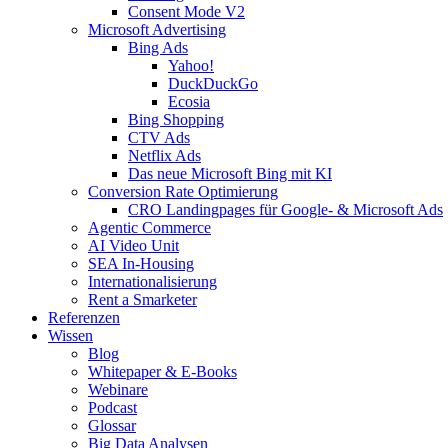
Consent Mode V2
Microsoft Advertising
Bing Ads
Yahoo!
DuckDuckGo
Ecosia
Bing Shopping
CTV Ads
Netflix Ads
Das neue Microsoft Bing mit KI
Conversion Rate Optimierung
CRO Landingpages für Google- & Microsoft Ads
Agentic Commerce
AI Video Unit
SEA In-Housing
Internationalisierung
Rent a Smarketer
Referenzen
Wissen
Blog
Whitepaper & E-Books
Webinare
Podcast
Glossar
Big Data Analysen