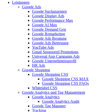
Leistungen
Google Ads
Google Suchanzeigen
Google Display Ads
Google Performance Max
Google AI Max
Google Demand Gen
Google Remarketing
Google Ads Beratung
Google Ads Betreuung
YouTube Ads
Gmail Sponsored Promotions
Universal App Campaign Ads
Google Unternehmensprofil
HR Ads
Google Shopping
Google Shopping CSS
Google Shopping CSS MAX
Google Shopping CSS FAQs
Whitelabel CSS
Google Analytics und Tag Management
Google Analytics
Google Analytics Audit
Google Tag Manager
Tracking