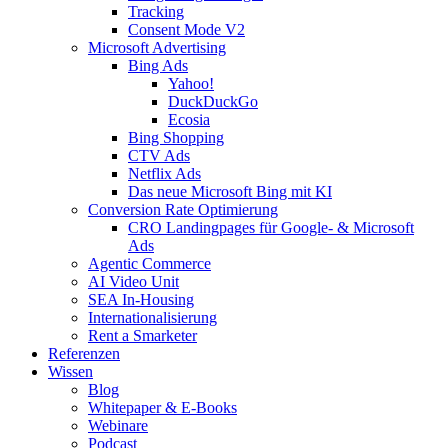
Tracking
Consent Mode V2
Microsoft Advertising
Bing Ads
Yahoo!
DuckDuckGo
Ecosia
Bing Shopping
CTV Ads
Netflix Ads
Das neue Microsoft Bing mit KI
Conversion Rate Optimierung
CRO Landingpages für Google- & Microsoft
Ads
Agentic Commerce
AI Video Unit
SEA In-Housing
Internationalisierung
Rent a Smarketer
Referenzen
Wissen
Blog
Whitepaper & E-Books
Webinare
Podcast