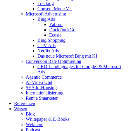
Tracking
Consent Mode V2
Microsoft Advertising
Bing Ads
Yahoo!
DuckDuckGo
Ecosia
Bing Shopping
CTV Ads
Netflix Ads
Das neue Microsoft Bing mit KI
Conversion Rate Optimierung
CRO Landingpages für Google- & Microsoft
Ads
Agentic Commerce
AI Video Unit
SEA In-Housing
Internationalisierung
Rent a Smarketer
Referenzen
Wissen
Blog
Whitepaper & E-Books
Webinare
Podcast