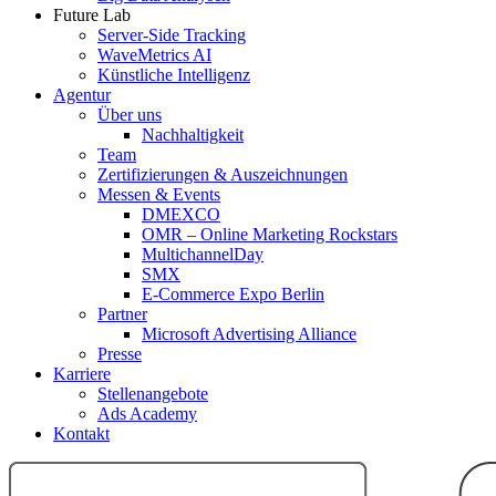
Future Lab
Server-Side Tracking
WaveMetrics AI
Künstliche Intelligenz
Agentur
Über uns
Nachhaltigkeit
Team
Zertifizierungen & Auszeichnungen
Messen & Events
DMEXCO
OMR – Online Marketing Rockstars
MultichannelDay
SMX
E-Commerce Expo Berlin
Partner
Microsoft Advertising Alliance
Presse
Karriere
Stellenangebote
Ads Academy
Kontakt