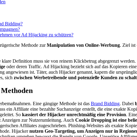
den
nd Bidding?
Kampagnen?
ehmen vor Ad Hijacking zu schützen?
trügerische Methode zur
Manipulation von Online-Werbung
. Ziel ist
ne klare Definition muss sie von reinem Klickbetrug abgegrenzt werden.
ige
oder deren Traffic. Ad Hijacking bezieht sich auf das Kopieren ein
g angewiesen ist. Täter, auch Hijacker genannt, kapern die ursprüngl
s, sich
zwischen Werbetreibende und potenzielle Kunden zu schal
d Methoden
Werbemaßnahmen. Eine gängige Methode ist das
Brand Bidding
. Dabei
ss ein Affiliate eine bezahlte Suchanzeige erstellt, die eine exakte Kop
geleitet. So
kassiert der Hijacker unrechtmäßig eine Provision
. Eine
rt Anzeigen zur Nutzerumleitung. Auch
Cookie Dropping ist eine beli
erischen Affiliates zugeschrieben. Phishing-Websites als exakte Kopie 
ethode. Hijacker
nutzen Geo-Targeting, um Anzeigen nur in Regione
echniken umgehen bewusst die Regeln von Google. Unseriöse Affiliates