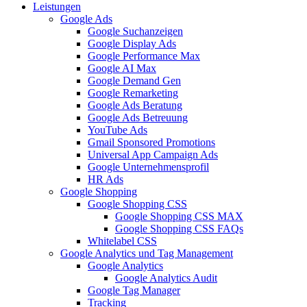
Leistungen
Google Ads
Google Suchanzeigen
Google Display Ads
Google Performance Max
Google AI Max
Google Demand Gen
Google Remarketing
Google Ads Beratung
Google Ads Betreuung
YouTube Ads
Gmail Sponsored Promotions
Universal App Campaign Ads
Google Unternehmensprofil
HR Ads
Google Shopping
Google Shopping CSS
Google Shopping CSS MAX
Google Shopping CSS FAQs
Whitelabel CSS
Google Analytics und Tag Management
Google Analytics
Google Analytics Audit
Google Tag Manager
Tracking