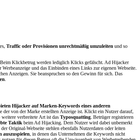
 es,
Traffic oder Provisionen unrechtmäßig umzuleiten
und so
 Beim Klickbetrug werden lediglich Klicks gefälscht. Ad Hijacker
er Werbeanzeige und das Einbinden eines Links zur eigenen Webseite.
ichen Anzeigen. Sie beanspruchen so den Gewinn für sich. Das
ten
.
bieten Hijacker auf Marken-Keywords eines anderen
ie der von der Marke erstellten Anzeige ist. Klickt ein Nutzer darauf,
 weitere verbreitete Art ist das
Typosquatting
. Betrüger registrieren
ebte Taktik
beim Ad Hijacking. Dem Nutzer wird dabei unbemerkt
der Original-Webseite stehlen ebenfalls Nutzerdaten oder leiten
n auszuspielen
, in denen das Unternehmen die Keywords nicht
 nutzen für diesen Betrug oft die Unwissenheit von Werbetreibenden