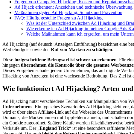
Folgen von Campaign Hijacking: Kosten und Reputationsscha
Ad Hijack erkennen: Anzeichen und technische Überwachung
Maßnahmen gegen Ad Hijacking: Schutz und Prävention
FAQ: Häufig gestellte Fragen zu Ad Hijacking
Was ist der Unterschied zwischen Ad Hijacking und Bra
Wie erkenne ich Ad Hijacking in meinen Google Ads 
Welche Maßnahmen kann ich ergreifen, um mein Untern
Ad Hijacking (auf deutsch: Anzeigen Entführung) bezeichnet eine be
Werbebudgets sowie den
Ruf von Marken zu schädigen
.
Diese
fortgeschrittene Betrugsart ist schwer zu erkennen
. Für ei
hingegen
übernehmen die Kontrolle über die gesamte Werbeanze
Dieses Vorgehen schadet jedem Unternehmen, das auf digitale Werbun
Hijacking von Anzeigen ist eine wachsende Bedrohung. Das Ziel ist e
Wie funktioniert Ad Hijacking? Arten un
Ad Hijacking nutzt verschiedene Techniken zur Manipulation von 
Unternehmens
. Ein typisches Szenario des Ad Hijacking sieht vor, da
wird er über einen Affiliate-Link auf die Webseite des Unternehmens 
Domains, die Markennamen mit Tippfehlern ähneln, und schalten do
ein Cookie zugeordnet. Spätere Käufe werden fälschlicherweise betrüg
Verkäufe um. Der „
England Trick
“ ist eine besonders raffinierte M
überwacht. Dadurch
bleibt der Betrug länger unentdeckt
. Diese T