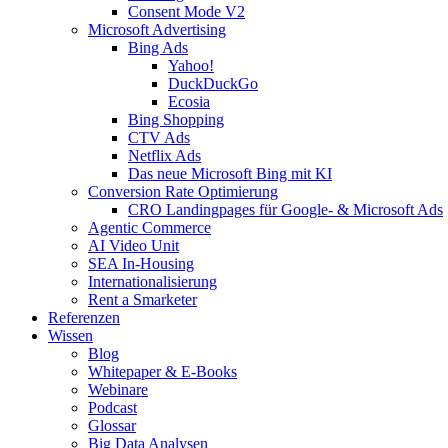
Consent Mode V2
Microsoft Advertising
Bing Ads
Yahoo!
DuckDuckGo
Ecosia
Bing Shopping
CTV Ads
Netflix Ads
Das neue Microsoft Bing mit KI
Conversion Rate Optimierung
CRO Landingpages für Google- & Microsoft Ads
Agentic Commerce
AI Video Unit
SEA In-Housing
Internationalisierung
Rent a Smarketer
Referenzen
Wissen
Blog
Whitepaper & E-Books
Webinare
Podcast
Glossar
Big Data Analysen