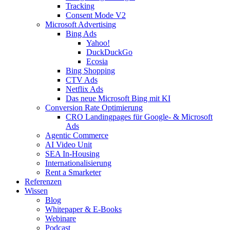
Tracking
Consent Mode V2
Microsoft Advertising
Bing Ads
Yahoo!
DuckDuckGo
Ecosia
Bing Shopping
CTV Ads
Netflix Ads
Das neue Microsoft Bing mit KI
Conversion Rate Optimierung
CRO Landingpages für Google- & Microsoft
Ads
Agentic Commerce
AI Video Unit
SEA In-Housing
Internationalisierung
Rent a Smarketer
Referenzen
Wissen
Blog
Whitepaper & E-Books
Webinare
Podcast