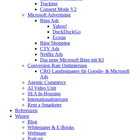
Tracking
Consent Mode V2
Microsoft Advertising
Bing Ads
Yahoo!
DuckDuckGo
Ecosia
Bing Shopping
CTV Ads
Netflix Ads
Das neue Microsoft Bing mit KI
Conversion Rate Optimierung
CRO Landingpages für Google- & Microsoft
Ads
Agentic Commerce
AI Video Unit
SEA In-Housing
Internationalisierung
Rent a Smarketer
Referenzen
Wissen
Blog
Whitepaper & E-Books
Webinare
Podcast