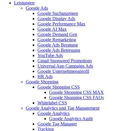
Leistungen
Google Ads
Google Suchanzeigen
Google Display Ads
Google Performance Max
Google AI Max
Google Demand Gen
Google Remarketing
Google Ads Beratung
Google Ads Betreuung
YouTube Ads
Gmail Sponsored Promotions
Universal App Campaign Ads
Google Unternehmensprofil
HR Ads
Google Shopping
Google Shopping CSS
Google Shopping CSS MAX
Google Shopping CSS FAQs
Whitelabel CSS
Google Analytics und Tag Management
Google Analytics
Google Analytics Audit
Google Tag Manager
Tracking