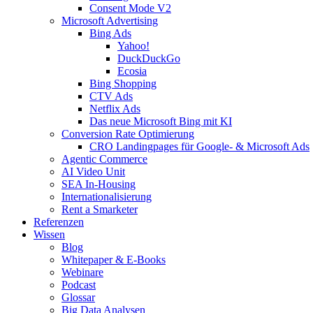
Consent Mode V2
Microsoft Advertising
Bing Ads
Yahoo!
DuckDuckGo
Ecosia
Bing Shopping
CTV Ads
Netflix Ads
Das neue Microsoft Bing mit KI
Conversion Rate Optimierung
CRO Landingpages für Google- & Microsoft Ads
Agentic Commerce
AI Video Unit
SEA In-Housing
Internationalisierung
Rent a Smarketer
Referenzen
Wissen
Blog
Whitepaper & E-Books
Webinare
Podcast
Glossar
Big Data Analysen