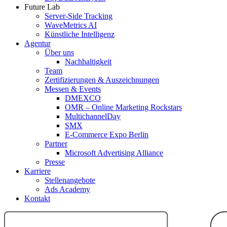
Future Lab
Server-Side Tracking
WaveMetrics AI
Künstliche Intelligenz
Agentur
Über uns
Nachhaltigkeit
Team
Zertifizierungen & Auszeichnungen
Messen & Events
DMEXCO
OMR – Online Marketing Rockstars
MultichannelDay
SMX
E-Commerce Expo Berlin
Partner
Microsoft Advertising Alliance
Presse
Karriere
Stellenangebote
Ads Academy
Kontakt