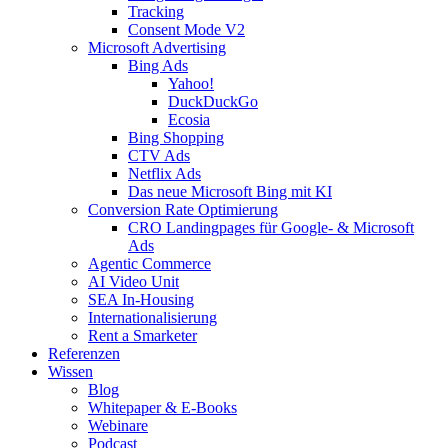
Tracking
Consent Mode V2
Microsoft Advertising
Bing Ads
Yahoo!
DuckDuckGo
Ecosia
Bing Shopping
CTV Ads
Netflix Ads
Das neue Microsoft Bing mit KI
Conversion Rate Optimierung
CRO Landingpages für Google- & Microsoft
Ads
Agentic Commerce
AI Video Unit
SEA In-Housing
Internationalisierung
Rent a Smarketer
Referenzen
Wissen
Blog
Whitepaper & E-Books
Webinare
Podcast