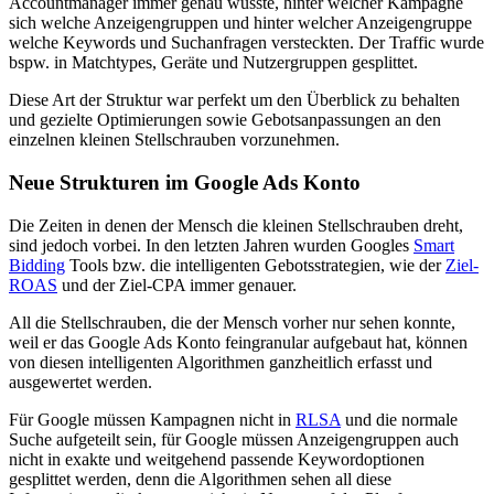
Accountmanager immer genau wusste, hinter welcher Kampagne
sich welche Anzeigengruppen und hinter welcher Anzeigengruppe
welche Keywords und Suchanfragen versteckten.
Der Traffic wurde
bspw. in Matchtypes, Geräte und Nutzergruppen gesplittet.
Diese Art der Struktur war perfekt um den Überblick zu behalten
und gezielte Optimierungen sowie Gebotsanpassungen an den
einzelnen kleinen Stellschrauben vorzunehmen.
Neue Strukturen im Google Ads Konto
Die Zeiten in denen der Mensch die kleinen Stellschrauben dreht,
sind jedoch vorbei. In den letzten Jahren wurden Googles
Smart
Bidding
Tools bzw. die intelligenten Gebotsstrategien, wie der
Ziel-
ROAS
und der Ziel-CPA immer genauer.
All die Stellschrauben, die der Mensch vorher nur sehen konnte,
weil er das Google Ads Konto feingranular aufgebaut hat, können
von diesen intelligenten Algorithmen ganzheitlich erfasst und
ausgewertet werden.
Für Google müssen Kampagnen nicht in
RLSA
und die normale
Suche aufgeteilt sein, für Google müssen Anzeigengruppen auch
nicht in exakte und weitgehend passende Keywordoptionen
gesplittet werden, denn die Algorithmen sehen all diese