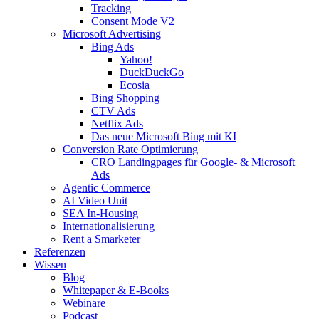
Tracking
Consent Mode V2
Microsoft Advertising
Bing Ads
Yahoo!
DuckDuckGo
Ecosia
Bing Shopping
CTV Ads
Netflix Ads
Das neue Microsoft Bing mit KI
Conversion Rate Optimierung
CRO Landingpages für Google- & Microsoft
Ads
Agentic Commerce
AI Video Unit
SEA In-Housing
Internationalisierung
Rent a Smarketer
Referenzen
Wissen
Blog
Whitepaper & E-Books
Webinare
Podcast