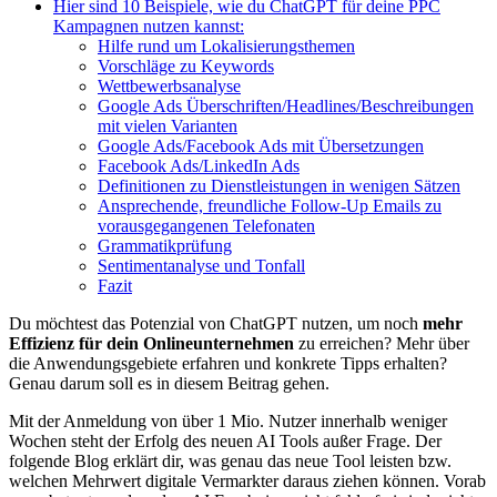
Hier sind 10 Beispiele, wie du ChatGPT für deine PPC
Kampagnen nutzen kannst:
Hilfe rund um Lokalisierungsthemen
Vorschläge zu Keywords
Wettbewerbsanalyse
Google Ads Überschriften/Headlines/Beschreibungen
mit vielen Varianten
Google Ads/Facebook Ads mit Übersetzungen
Facebook Ads/LinkedIn Ads
Definitionen zu Dienstleistungen in wenigen Sätzen
Ansprechende, freundliche Follow-Up Emails zu
vorausgegangenen Telefonaten
Grammatikprüfung
Sentimentanalyse und Tonfall
Fazit
Du möchtest das Potenzial von ChatGPT nutzen, um noch
mehr
Effizienz für dein Onlineunternehmen
zu erreichen? Mehr über
die Anwendungsgebiete erfahren und konkrete Tipps erhalten?
Genau darum soll es in diesem Beitrag gehen.
Mit der Anmeldung von über 1 Mio. Nutzer innerhalb weniger
Wochen steht der Erfolg des neuen AI Tools außer Frage. Der
folgende Blog erklärt dir, was genau das neue Tool leisten bzw.
welchen Mehrwert digitale Vermarkter daraus ziehen können. Vorab