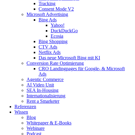
Tracking
Consent Mode V2
Microsoft Advertising
Bing Ads
Yahoo!
DuckDuckGo
Ecosia
Bing Shopping
CTV Ads
Netflix Ads
Das neue Microsoft Bing mit KI
Conversion Rate Optimierung
CRO Landingpages für Google- & Microsoft
Ads
Agentic Commerce
AI Video Unit
SEA In-Housing
Internationalisierung
Rent a Smarketer
Referenzen
Wissen
Blog
Whitepaper & E-Books
Webinare
Podcast